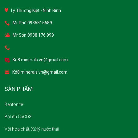
Lý Thường Kiệt - Ninh Bình
Mr Phú 0935815689
Mr Sơn 0938 176 999
Kd8.minerals.vn@gmail.com
Kd8.minerals.vn@gmail.com
SẢN PHẨM
Bentonite
Bột đá CaCO3
Vôi hóa chất, Xử lý nước thải