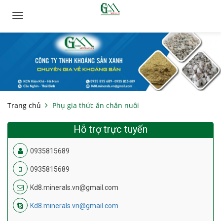
Toggle
navigation
Trang chủ
Phụ gia thức ăn chăn nuôi
Hỗ trợ trực tuyến
0935815689
0935815689
Kd8.minerals.vn@gmail.com
Kd8.minerals.vn@gmail.com