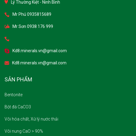
Mr Phú 0935815689
Mr Sơn 0938 176 999
Kd8.minerals.vn@gmail.com
Kd8.minerals.vn@gmail.com
SẢN PHẨM
Bentonite
Bột đá CaCO3
Vôi hóa chất, Xử lý nước thải
Vôi nung CaO > 90%
Đá Xây Dựng - Đá Trang Trí