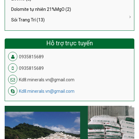
Dolomite tự nhiên 21%MgO (2)
Sỏi Trang Trí (13)
Hỗ trợ trực tuyến
0935815689
0935815689
Kd8.minerals.vn@gmail.com
Kd8.minerals.vn@gmail.com