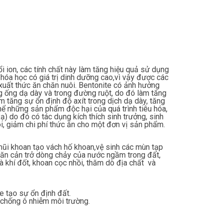
ổi ion, các tính chất này làm tăng hiệu quả sử dụng
 hóa học có giá trị dinh dưỡng cao,vì vậy được các
 xuất thức ăn chăn nuôi. Bentonite có ảnh hưởng
ng ống dạ dày và trong đường ruột, do đó làm tăng
m tăng sự ổn định độ axít trong dịch dạ dày, tăng
thể những sản phẩm độc hại của quá trình tiêu hóa,
ạ) do đó có tác dụng kích thích sinh trưởng, sinh
ôi, giảm chi phí thức ăn cho một đơn vị sản phẩm.
 mũi khoan tạo vách hố khoan,vệ sinh các mùn tạp
găn cản trở dòng chảy của nước ngầm trong đất,
à khí đốt, khoan cọc nhồi, thăm dò địa chất và
 tạo sự ổn định đất.
chống ô nhiễm môi trường.