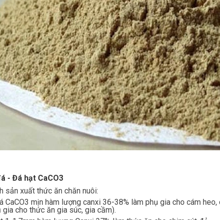
 đá - Đá hạt CaCO3
h sản xuất thức ăn chăn nuôi:
á CaCO3 mịn hàm lượng canxi 36-38% làm phụ gia cho cám heo, c
 gia cho thức ăn gia súc, gia cầm).