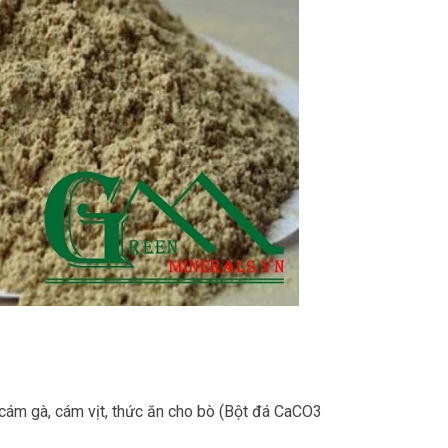
ám gà, cám vịt, thức ăn cho bò (Bột đá CaCO3