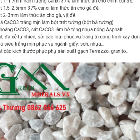
t 1-1,7mm hàm lượng Canxi 37% làm thức ăn cho chim cút đẻ.
t 1,5-2,5mm 37% canxi làm thức ăn cho gà đẻ.
t 2-3mm làm thức ăn cho gà, vịt đẻ.
đá CaCO3 trắng mịn làm bột trét tường (bột bả tường).
khoáng CaCO3, cát CaCO3 làm bê tông nhựa nóng Asphalt.
t, đá xẻ tự nhiên, sỏi các loại phục vụ trang trí công trình xây dựn
đá siêu trắng mịn phục vụ ngành giấy, sơn, nhựa...
ạt các kích thước phục phụ sản xuất gạch Terrazzo, granito..