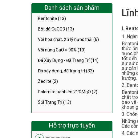
Danh sách sản phẩm
Lĩn
Bentonite (13)
I. Bent
Bột đá CaCO3 (13)
1. Ngàn
Vôi hóa chất, Xử lý nước thải (6)
Bentoni
thức ăn
Vôi nung CaO > 90% (10)
nước ph
tốt đến
Đá Xây Dựng - Đá Trang Trí (14)
sự sử d
sự cân 
Đá xây dựng, đá trang trí (32)
những c
trưởng,
Zeolite (2)
2. Bent
Dolomite tự nhiên 21%MgO (2)
Bentoni
chất tr
bảo vệ 
Sỏi Trang Trí (13)
khoan g
3. Chốn
Những ứ
Hỗ trợ trực tuyến
Các côn
4. Các 