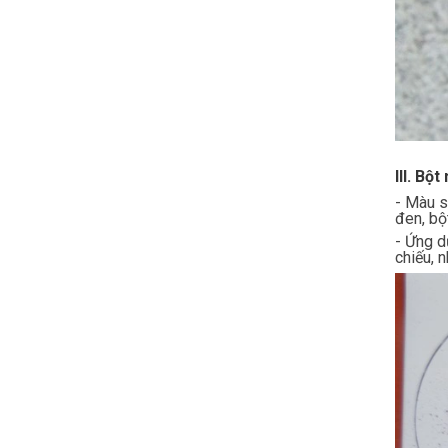
III. Bộ
- Màu s
đen, bộ
- Ứng d
chiếu, 