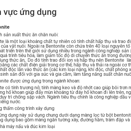
h vực ứng dụng
onite
h sản xuất thức ăn chăn nuôi:
te là một loại khoáng chất tự nhiên có tính chất hấp thụ và trao đ
 của vật nuôi. Ngoài ra Bentonite còn chứa trên 40 loại nguyên tố
át triển trên thế giới sử dụng nhiều trong ngành công nghiệp sản
 quá trình tiêu hóa, làm giảm tốc độ di chuyển thức ăn trong đườ
ụng thức ăn,. Do đó tính trao đổi ion và hấp thụ nên Bentonite là
bằng các chất điện giải trong cơ thể, hấp thụ và thải ra ngoài cơ 
hất độc lẫn vào thức ăn (các kim loại nặng, khí độc, chất phóng x
 sinh sản đối với gia súc và gia cầm, làm tăng năng suất chăn nu
onite được ứng dụng trong ngành khoan:
te có tính trương nở, tính màng keo và độ nhớt cao giúp bôi trơn
ong hố khoan giúp đẩy mùn khoáng từ đáy hố khoan đi lên trên, n
duy trì chống sập vách. Ngành tiêu thụ chính là công nghiệp dầu v
iếng nước.
g thấm công trình xây dựng
ng dụng này sử dụng chung dưới dạng màng lọc từ bột bentonite
g dụng bao gồm màng ngăn tường xây, đường hầm, trám đập và 
nhà máy nấu và đúc kim loại