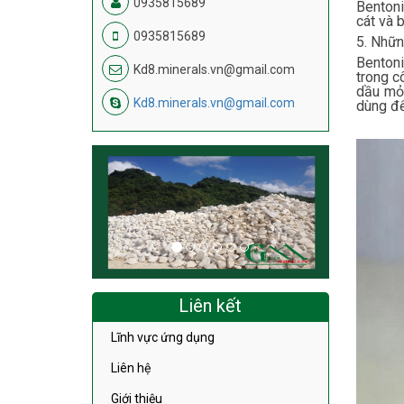
0935815689
Bentoni
cát và 
0935815689
5. Nhữn
Bentoni
Kd8.minerals.vn@gmail.com
trong c
dầu mỏ;
Kd8.minerals.vn@gmail.com
dùng để
Liên kết
Lĩnh vực ứng dụng
Liên hệ
Giới thiệu