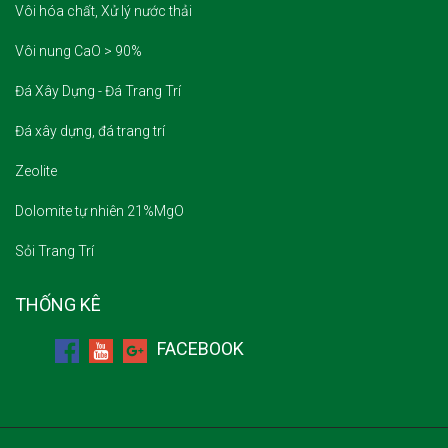
Vôi nung CaO > 90%
Đá Xây Dựng - Đá Trang Trí
Đá xây dựng, đá trang trí
Zeolite
Dolomite tự nhiên 21%MgO
Sỏi Trang Trí
THỐNG KÊ
FACEBOOK
© Bản quyền thuộc về Công ty TNHH Khoáng Sản Xanh | Cung cấp
bởi Sapo