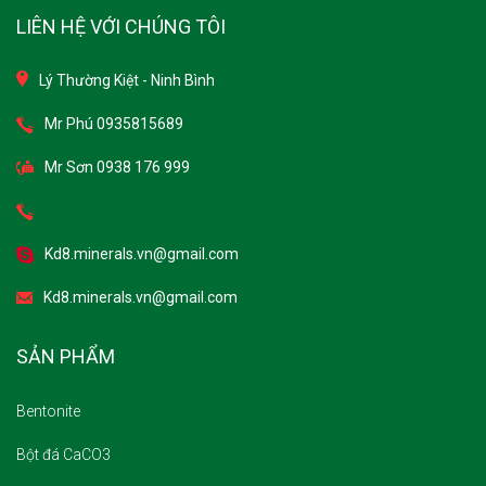
Lý Thường Kiệt - Ninh Bình
Mr Phú 0935815689
Mr Sơn 0938 176 999
Kd8.minerals.vn@gmail.com
Kd8.minerals.vn@gmail.com
SẢN PHẨM
Bentonite
Bột đá CaCO3
Vôi hóa chất, Xử lý nước thải