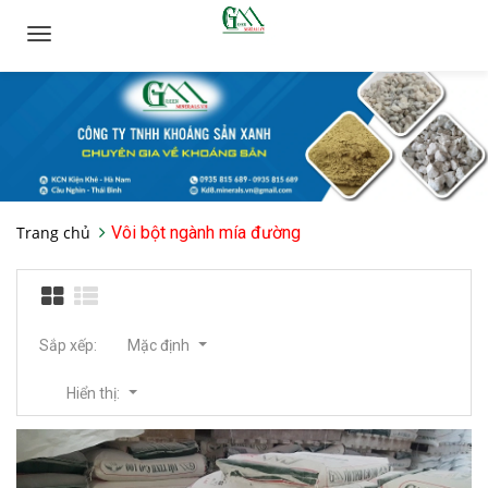
Toggle
navigation
Trang chủ
Vôi bột ngành mía đường
Sắp xếp:
Mặc định
Hiển thị: