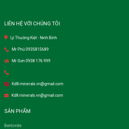
LIÊN HỆ VỚI CHÚNG TÔI
Lý Thường Kiệt - Ninh Bình
Mr Phú 0935815689
Mr Sơn 0938 176 999
Kd8.minerals.vn@gmail.com
Kd8.minerals.vn@gmail.com
SẢN PHẨM
Bentonite
Bột đá CaCO3