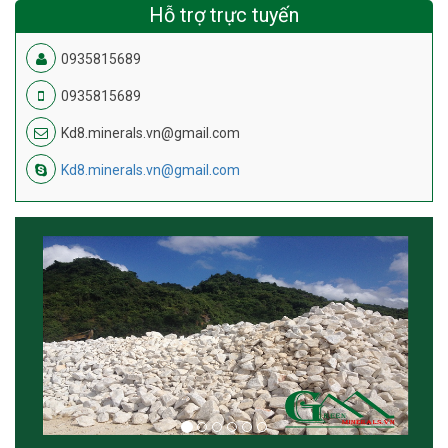
Hỗ trợ trực tuyến
0935815689
0935815689
Kd8.minerals.vn@gmail.com
Kd8.minerals.vn@gmail.com