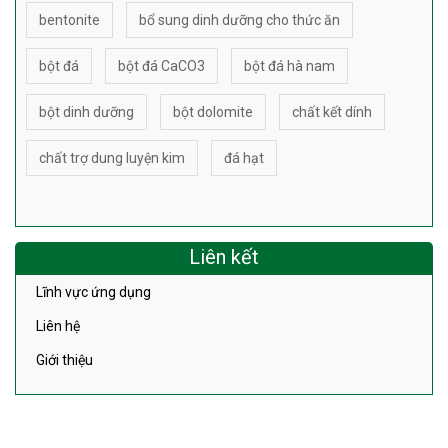
bentonite
bổ sung dinh dưỡng cho thức ăn
bột đá
bột đá CaCO3
bột đá hà nam
bột dinh dưỡng
bột dolomite
chất kết dính
chất trợ dung luyện kim
đá hạt
Liên kết
Lĩnh vực ứng dụng
Liên hệ
Giới thiệu