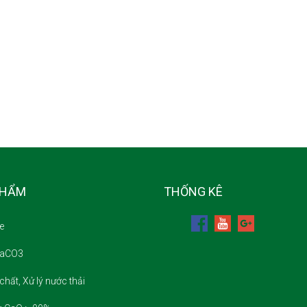
PHẨM
THỐNG KÊ
e
CaCO3
chất, Xử lý nước thải