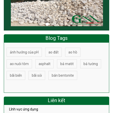
Blog Tags
ảnh hưởng của pH
ao đất
ao hồ
ao nuôi tôm
asphalt
bả matit
bả tường
bãi biển
bãi sỏi
bán bentonite
Liên kết
Lĩnh vực ứng dụng