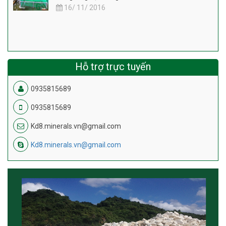
16/ 11/ 2016
Hỗ trợ trực tuyến
0935815689
0935815689
Kd8.minerals.vn@gmail.com
Kd8.minerals.vn@gmail.com