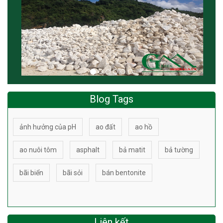
Blog Tags
ảnh hưởng của pH
ao đất
ao hồ
ao nuôi tôm
asphalt
bả matit
bả tường
bãi biển
bãi sỏi
bán bentonite
Liên kết