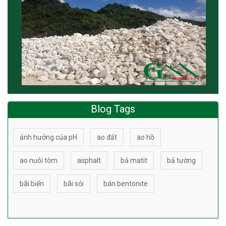
Blog Tags
ảnh hưởng của pH
ao đất
ao hồ
ao nuôi tôm
asphalt
bả matit
bả tường
bãi biển
bãi sỏi
bán bentonite