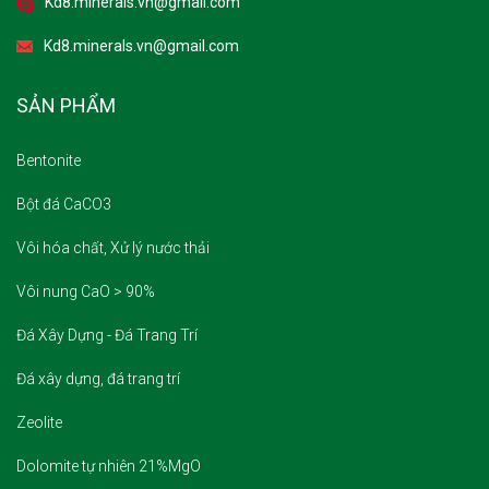
Kd8.minerals.vn@gmail.com
Kd8.minerals.vn@gmail.com
SẢN PHẨM
Bentonite
Bột đá CaCO3
Vôi hóa chất, Xử lý nước thải
Vôi nung CaO > 90%
Đá Xây Dựng - Đá Trang Trí
Đá xây dựng, đá trang trí
Zeolite
Dolomite tự nhiên 21%MgO