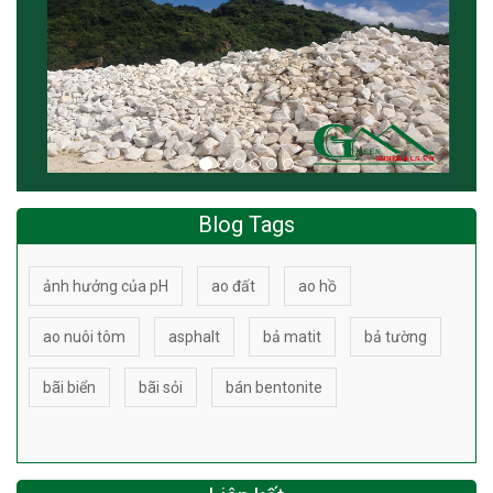
Blog Tags
ảnh hưởng của pH
ao đất
ao hồ
ao nuôi tôm
asphalt
bả matit
bả tường
bãi biển
bãi sỏi
bán bentonite