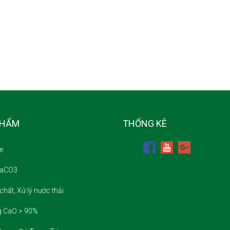
PHẨM
THỐNG KÊ
e
CaCO3
chất, Xử lý nước thải
g CaO > 90%