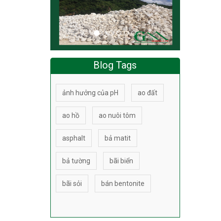
Blog Tags
ảnh hưởng của pH
ao đất
ao hồ
ao nuôi tôm
asphalt
bả matit
bả tường
bãi biển
bãi sỏi
bán bentonite