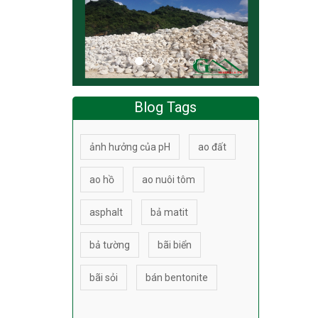
Blog Tags
ảnh hưởng của pH
ao đất
ao hồ
ao nuôi tôm
asphalt
bả matit
bả tường
bãi biển
bãi sỏi
bán bentonite