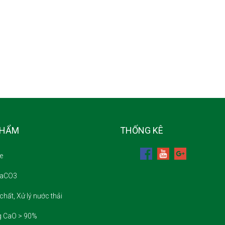
PHẨM
THỐNG KÊ
e
CaCO3
chất, Xử lý nước thải
g CaO > 90%