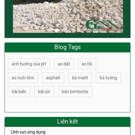
Blog Tags
ảnh hưởng của pH
ao đất
ao hồ
ao nuôi tôm
asphalt
bả matit
bả tường
bãi biển
bãi sỏi
bán bentonite
Liên kết
Lĩnh vực ứng dụng