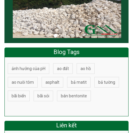
Blog Tags
ảnh hưởng của pH
ao đất
ao hồ
ao nuôi tôm
asphalt
bả matit
bả tường
bãi biển
bãi sỏi
bán bentonite
Liên kết