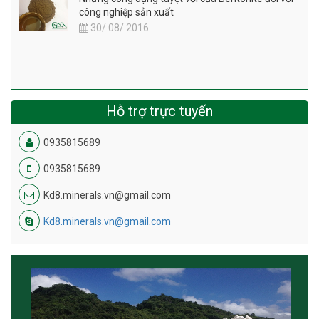
công nghiệp sản xuất
30/ 08/ 2016
Hỗ trợ trực tuyến
0935815689
0935815689
Kd8.minerals.vn@gmail.com
Kd8.minerals.vn@gmail.com