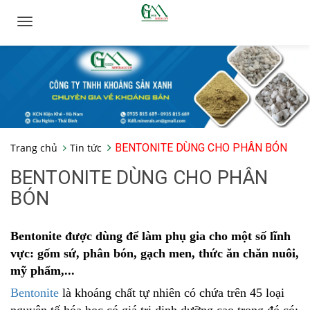
Toggle
navigation
Trang chủ
Tin tức
BENTONITE DÙNG CHO PHÂN BÓN
BENTONITE DÙNG CHO PHÂN
BÓN
Bentonite được dùng để làm phụ gia cho một số lĩnh
vực: gốm sứ, phân bón, gạch men, thức ăn chăn nuôi,
mỹ phẩm,...
Bentonite
là khoáng chất tự nhiên có chứa trên 45 loại
nguyên tố hóa học có giá trị dinh dưỡng cao trong đó có: