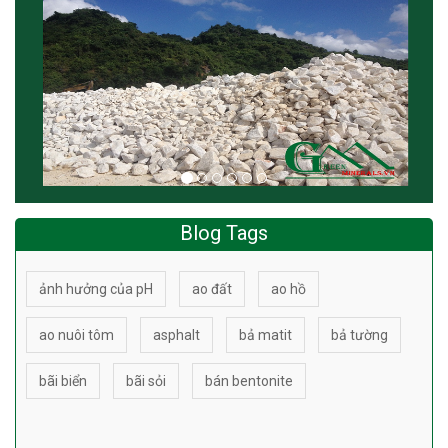
Blog Tags
ảnh hưởng của pH
ao đất
ao hồ
ao nuôi tôm
asphalt
bả matit
bả tường
bãi biển
bãi sỏi
bán bentonite