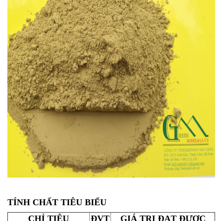
TÍNH CHẤT TIÊU BIỂU
CHỈ TIÊU
ĐVT
GIÁ TRỊ ĐẠT ĐƯỢC