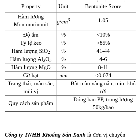
Property
Unit
Bentonite Score
Hàm lượng
1.05
3
g
/
cm
Montmorinouit
Độ ẩm
%
<10%
Tỷ lệ keo
%
>85%
Hàm lượng SiO
%
41-44
2
Hàm lượng Al
O
%
4-6
2
3
Hàm lượng MgO
%
8-11
Cỡ hạt
mm
<0.074
Trạng thái, màu sắc,
Bột màu vàng nâu, mịn, khô
mùi vị
rời
Đóng bao PP, trọng lượng
Quy cách sản phẩm
50kg/bao
Công ty TNHH Khoáng Sản Xanh
là đơn vị chuyên