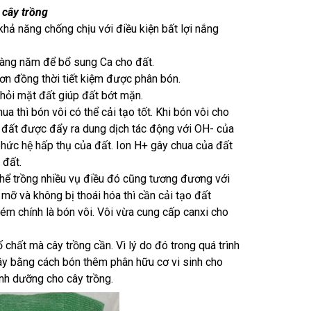
 cây trồng
khả năng chống chịu với điều kiện bất lợi nắng
 hàng năm để bổ sung Ca cho đất.
hơn đồng thời tiết kiệm được phân bón.
hỏi mặt đất giúp đất bớt mặn.
 thì bón vôi có thể cải tạo tốt. Khi bón vôi cho
 đất được đẩy ra dung dịch tác động với OH- của
hức hệ hấp thụ của đất. Ion H+ gây chua của đất
 đất.
 thể trồng nhiều vụ điều đó cũng tương đương với
 mỡ và không bị thoái hóa thì cần cải tạo đất
ém chính là bón vôi. Vôi vừa cung cấp canxi cho
 chất mà cây trồng cần. Vì lý do đó trong quá trình
ây bằng cách bón thêm phân hữu cơ vi sinh cho
nh dưỡng cho cây trồng.