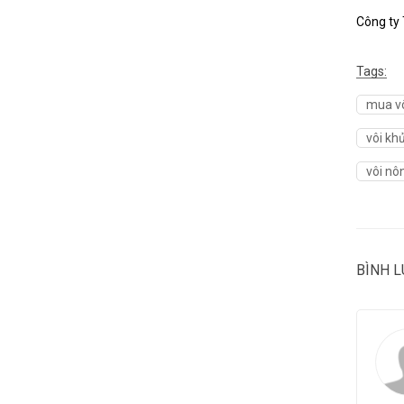
Công ty 
Tags:
mua vô
vôi kh
vôi nô
BÌNH 