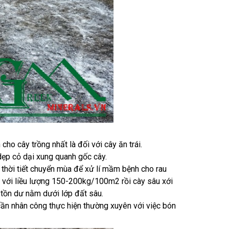
ho cây trồng nhất là đối với cây ăn trái.
 dẹp cỏ dại xung quanh gốc cây.
i thời tiết chuyển mùa để xử lí mầm bệnh cho rau
ôi với liều lượng 150-200kg/100m2 rồi cày sâu xới
 tồn dư nằm dưới lớp đất sâu.
ỉ cần nhân công thực hiện thường xuyên với việc bón