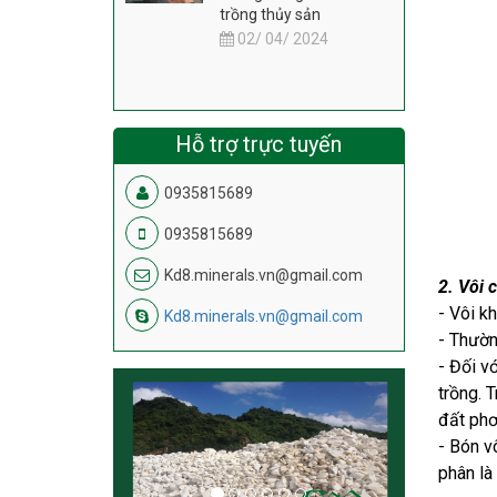
trồng thủy sản
02/ 04/ 2024
Hỗ trợ trực tuyến
0935815689
0935815689
Kd8.minerals.vn@gmail.com
2. Vôi 
- Vôi k
Kd8.minerals.vn@gmail.com
- Thườn
- Đối v
trồng. 
đất phơ
- Bón v
phân là 