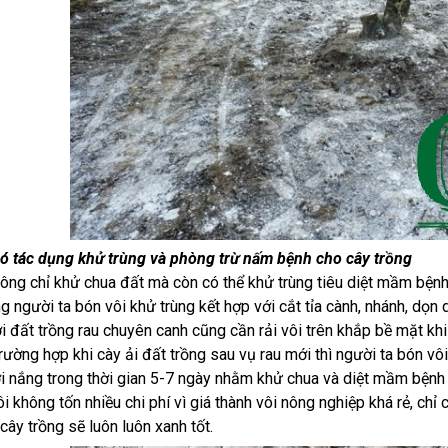
có tác dụng khử trùng và phòng trừ nấm bệnh cho cây trồng
hông chỉ khử chua đất mà còn có thể khử trùng tiêu diệt mầm bệnh c
g người ta bón vôi khử trùng kết hợp với cắt tỉa cành, nhánh, dọn
ới đất trồng rau chuyên canh cũng cần rải vôi trên khắp bề mặt kh
Trường hợp khi cày ải đất trồng sau vụ rau mới thì người ta bón v
i nắng trong thời gian 5-7 ngày nhằm khử chua và diệt mầm bệnh
ôi không tốn nhiều chi phí vì giá thành vôi nông nghiệp khá rẻ, ch
cây trồng sẽ luôn luôn xanh tốt.