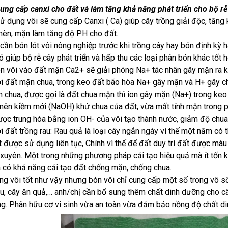
ung cấp canxi cho đất và làm tăng khả năng phát triển cho bộ rễ
sử dụng vôi sẽ cung cấp Canxi ( Ca) giúp cây trồng giải độc, tăng 
hèn, mặn làm tăng độ PH cho đất.
ế cần bón lót vôi nông nghiệp trước khi trồng cây hay bón định kỳ
ó giúp bộ rễ cây phát triển và hấp thu các loại phân bón khác tốt 
ón vôi vào đất mặn Ca2+ sẽ giải phóng Na+ tác nhân gây mặn ra k
ới đất mặn chua, trong keo đất bão hòa Na+ gây mặn và H+ gây chua
 chua, được gọi là đất chua mặn thì ion gây mặn (Na+) trong keo
 nên kiềm mới (NaOH) khử chua của đất, vừa mất tính mặn trong p
ợc trung hòa bằng ion OH- của vôi tạo thành nước, giảm độ chua
ới đất trồng rau: Rau quả là loại cây ngắn ngày vì thế một năm có
t được sử dụng liên tục, Chính vì thế để đất duy trì đất được màu
xuyên. Một trong những phương pháp cải tạo hiệu quả mà ít tốn k
 có khả năng cải tạo đất chống mặn, chống chua.
ằng vôi tốt như vậy nhưng bón vôi chỉ cung cấp một số trong vô số
au, cây ăn quả,… anh/chị cần bổ sung thêm chất dinh dưỡng cho c
ng. Phân hữu cơ vi sinh vừa an toàn vừa đảm bảo nồng độ chất di