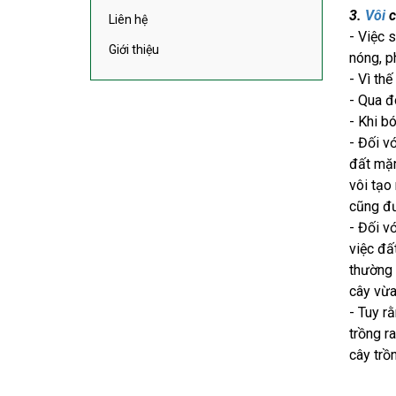
Liên hệ
3.
Vôi
c
Giới thiệu
- Việc 
nóng, p
- Vì th
- Qua đ
- Khi b
- Đối v
đất mặn
vôi tạo
cũng đư
- Đối v
việc đấ
thường 
cây vừa
- Tuy r
trồng r
cây trồ