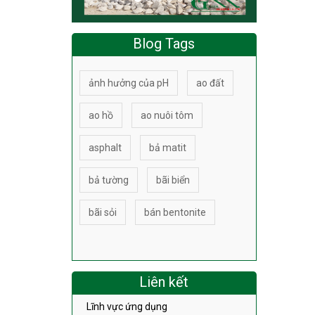
Blog Tags
ảnh hưởng của pH
ao đất
ao hồ
ao nuôi tôm
asphalt
bả matit
bả tường
bãi biển
bãi sỏi
bán bentonite
Liên kết
Lĩnh vực ứng dụng