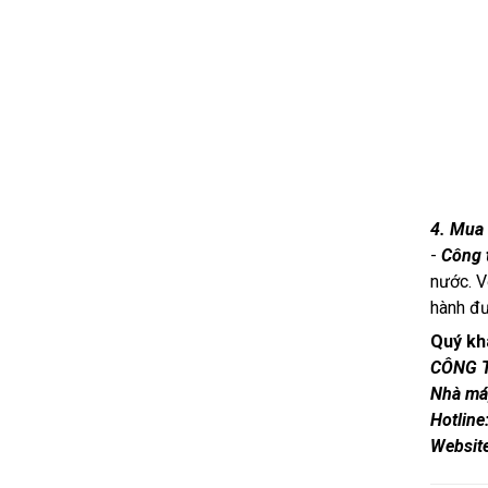
4. Mua 
-
Công 
nước. V
hành đư
Quý khá
CÔNG 
Nhà má
Hotline
Websit