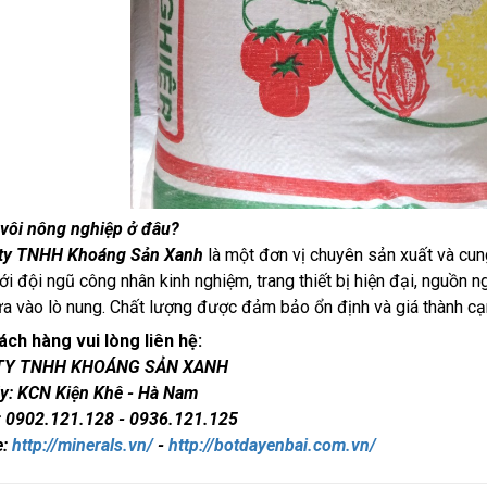
vôi nông nghiệp ở đâu?
ty TNHH Khoáng Sản Xanh
là một đơn vị chuyên sản xuất và c
ới đội ngũ công nhân kinh nghiệm, trang thiết bị hiện đại, nguồn 
a vào lò nung. Chất lượng được đảm bảo ổn định và giá thành cạn
ch hàng vui lòng liên hệ:
TY TNHH KHOÁNG SẢN XANH
y: KCN Kiện Khê - Hà Nam
: 0902.121.128 - 0936.121.125
e:
http://minerals.vn/
-
http://botdayenbai.com.vn/