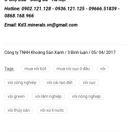
Hotline: 0902.121.128 - 0936.121.125 - 09666.51839 -
0868.168.966
Email: Kd3.minerals.vn@gmail.com
Công ty TNHH Khoáng Sản Xanh / 3 Bình luận / 05/ 04/ 2017
Tags:
mua vôi bột
mua vôi cục ở đâu
vôi
vôi công nghiêp
vôi cải tạo đất
vôi cục
vôi green
vôi lâm nghiệp
vôi nông nghiệp
vôi thủy sản
vôi xử lí nước