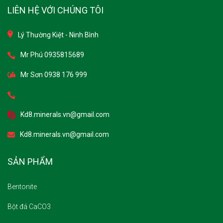
LIÊN HỆ VỚI CHÚNG TÔI
Lý Thường Kiệt - Ninh Bình
Mr Phú 0935815689
Mr Sơn 0938 176 999
Kd8.minerals.vn@gmail.com
Kd8.minerals.vn@gmail.com
SẢN PHẨM
Bentonite
Bột đá CaCO3