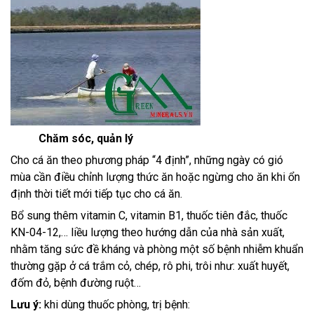
Chăm sóc, quản lý
Cho cá ăn theo phương pháp “4 định”, những ngày có gió
mùa cần điều chỉnh lượng thức ăn hoặc ngừng cho ăn khi ổn
định thời tiết mới tiếp tục cho cá ăn.
Bổ sung thêm vitamin C, vitamin B1, thuốc tiên đắc, thuốc
KN-04-12,… liều lượng theo hướng dẫn của nhà sản xuất,
nhằm tăng sức đề kháng và phòng một số bệnh nhiễm khuẩn
thường gặp ở cá trắm cỏ, chép, rô phi, trôi như: xuất huyết,
đốm đỏ, bệnh đường ruột…
Lưu ý:
khi dùng thuốc phòng, trị bệnh: