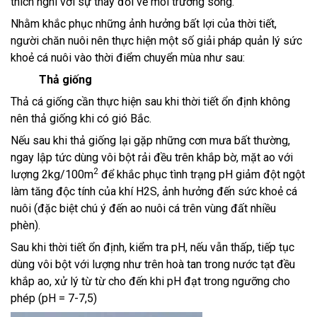
thích nghi với sự thay đổi về môi trường sống.
Nhằm khắc phục những ảnh hưởng bất lợi của thời tiết,
người chăn nuôi nên thực hiện một số giải pháp quản lý sức
khoẻ cá nuôi vào thời điểm chuyển mùa như sau:
Thả giống
Thả cá giống cần thực hiện sau khi thời tiết ổn định không
nên thả giống khi có gió Bắc.
Nếu sau khi thả giống lại gặp những cơn mưa bất thường,
ngay lập tức dùng vôi bột rải đều trên khắp bờ, mặt ao với
2
lượng 2kg/100m
để khắc phục tình trạng pH giảm đột ngột
làm tăng độc tính của khí H2S, ảnh hưởng đến sức khoẻ cá
nuôi (đặc biệt chú ý đến ao nuôi cá trên vùng đất nhiều
phèn).
Sau khi thời tiết ổn định, kiểm tra pH, nếu vẫn thấp, tiếp tục
dùng vôi bột với lượng như trên hoà tan trong nước tạt đều
khắp ao, xử lý từ từ cho đến khi pH đạt trong ngưỡng cho
phép (pH = 7-7,5)