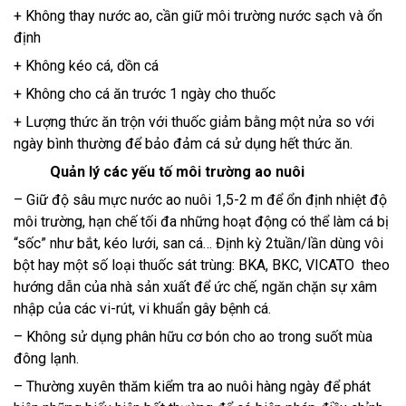
+ Không thay nước ao, cần giữ môi trường nước sạch và ổn
định
+ Không kéo cá, dồn cá
+ Không cho cá ăn trước 1 ngày cho thuốc
+ Lượng thức ăn trộn với thuốc giảm bằng một nửa so với
ngày bình thường để bảo đảm cá sử dụng hết thức ăn.
Quản lý các yếu tố môi trường ao nuôi
– Giữ độ sâu mực nước ao nuôi 1,5-2 m để ổn định nhiệt độ
môi trường, hạn chế tối đa những hoạt động có thể làm cá bị
“sốc” như bắt, kéo lưới, san cá… Định kỳ 2tuần/lần dùng vôi
bột hay một số loại thuốc sát trùng: BKA, BKC, VICATO theo
hướng dẫn của nhà sản xuất để ức chế, ngăn chặn sự xâm
nhập của các vi-rút, vi khuẩn gây bệnh cá.
– Không sử dụng phân hữu cơ bón cho ao trong suốt mùa
đông lạnh.
– Thường xuyên thăm kiểm tra ao nuôi hàng ngày để phát