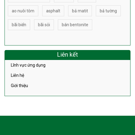
ao nuôi tôm
asphalt
bả matit
bả tường
bãi biển
bãi sỏi
bán bentonite
Liên kết
Lĩnh vực ứng dụng
Liên hệ
Giới thiệu