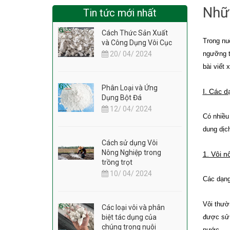
Nhữn
Tin tức mới nhất
Cách Thức Sản Xuất
Trong nu
và Công Dụng Vôi Cục
20/ 04/ 2024
ngưỡng t
bài viết 
Phân Loại và Ứng
I. Các d
Dụng Bột Đá
12/ 04/ 2024
Có nhiều
dung dịch
Cách sử dụng Vôi
Nông Nghiệp trong
1. Vôi n
trồng trọt
10/ 04/ 2024
Các dạng
Vôi thườ
Các loại vôi và phân
biệt tác dụng của
được sử 
chúng trong nuôi
nước.