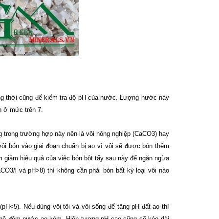
ồng thời cũng để kiểm tra độ pH của nước. Lượng nước này
nh ở mức trên 7.
g trong trường hợp này nên là vôi nông nghiệp (CaCO3) hay
ôi bón vào giai đoạn chuẩn bị ao vì vôi sẽ được bón thêm
àm giảm hiệu quả của việc bón bột tẩy sau này để ngăn ngừa
O3/l và pH>8) thì không cần phải bón bất kỳ loại vôi nào
(pH<5). Nếu dùng vôi tôi và vôi sống để tăng pH đất ao thì
hi hệ đệm nước ao kém. Hiện tượng pH cao cũng sẽ kéo dài