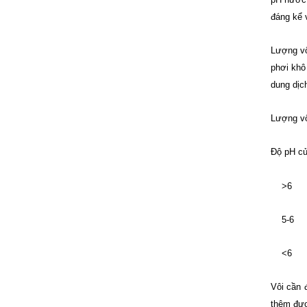
đáng kể v
Lượng vô
phơi khô
dung dịc
Lượng vô
Độ pH c
>
5
<
Vôi cần 
thêm đượ