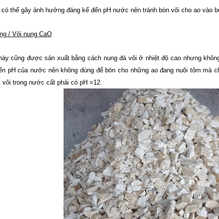
ôi có thể gây ảnh hưởng đáng kể đến pH nước nên tránh bón vôi cho ao vào b
ống / Vôi nung CaO
 này cũng được sản xuất bằng cách nung đá vôi ở nhiệt độ cao nhưng khôn
đến pH của nước nên không dùng để bón cho những ao đang nuôi tôm mà chỉ
 vôi trong nước cất phải có pH =12.