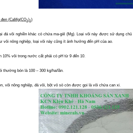
i đen (CaMg(CO
)
)
3
2
oại đá vôi nghiền khác có chứa ma-giê (Mg). Loại vôi này được sử dụng c
ư vôi nông nghiệp, loại vôi này cũng ít ảnh hưởng đến pH của ao.
h 10% vôi trong nước cất phải có pH từ 9 đến 10.
i thường bón là 100 – 300 kg/ha/lần.
n, vôi nông nghiệp, đá vôi, bột vỏ sò còn được gọi là vôi chứa can xi.