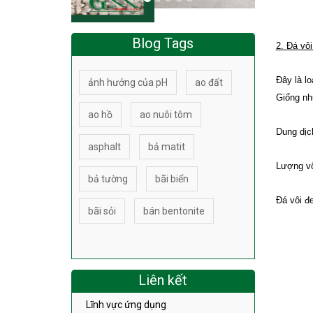
Blog Tags
2. Đá vô
ảnh hưởng của pH
ao đất
Đây là l
Giống nh
ao hồ
ao nuôi tôm
Dung dịc
asphalt
bả matit
bả tường
bãi biển
Lượng vô
bãi sỏi
bán bentonite
Đá vôi đe
Liên kết
Lĩnh vực ứng dụng