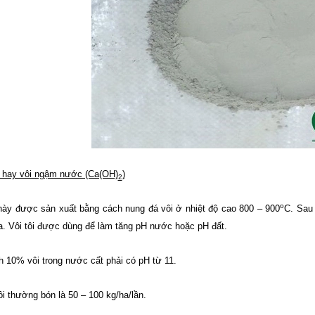
ôi hay vôi ngậm nước (Ca(OH)
)
2
o
 này được sản xuất bằng cách nung đá vôi ở nhiệt độ cao 800 – 900
C. Sau 
ra. Vôi tôi được dùng để làm tăng pH nước hoặc pH đất.
h 10% vôi trong nước cất phải có pH từ 11.
i thường bón là 50 – 100 kg/ha/lần.