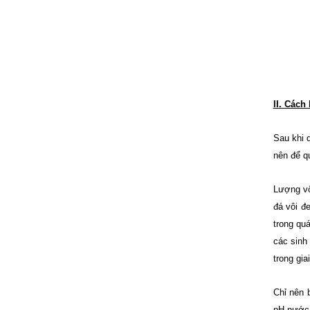
II. Cách
Sau khi 
nên để qu
Lượng vô
đá vôi đ
trong qu
các sinh
trong gia
Chỉ nên 
pH nước 