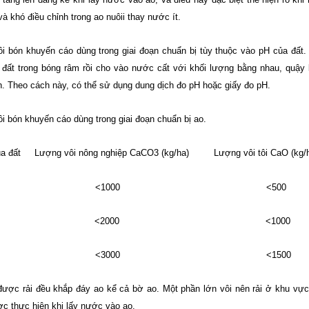
à khó điều chỉnh trong ao nuôii thay nước ít.
i bón khuyến cáo dùng trong giai đoạn chuẩn bị tùy thuộc vào pH của đất
 đất trong bóng râm rồi cho vào nước cất với khối lượng bằng nhau, quậy
h. Theo cách này, có thể sử dụng dung dịch đo pH hoặc giấy đo pH.
i bón khuyến cáo dùng trong giai đoạn chuẩn bị ao.
ủa đất Lượng vôi nông nghiệp CaCO3
(kg/ha)
Lượng vôi tôi CaO
(kg/
6 <1000 <500
-6 <2000 <1000
6 <3000 <1500
được rải đều khắp đáy ao kể cả bờ ao. Một phần lớn vôi nên rải ở khu vự
c thực hiện khi lấy nước vào ao.