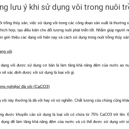
g lưu ý khi sử dụng vôi trong nuôi t
ôi trồng thủy sản, việc sử dụng vôi trong các công đoạn sản xuất là thường 
hích hợp, tạo điều kiện cho đối tượng nuôi phát triển tốt. Nhằm giúp người 
xin giới thiệu các dạng vôi hiện nay và cách sử dụng trong nuôi trồng thủy sản
ạng vôi
 dạng vôi được sử dụng cơ bản là làm tăng khả năng đệm của nước ao nuô
 sẽ xác định được vôi sử dụng là loại vôi gì.
ông nghiệp/ đá vôi (CaCO3)
 vôi này thường là đá vôi hay vỏ sò nghiền. Chất lượng của chúng cũng khác 
ng được khuyến cáo sử dụng là loại vôi có chứa từ 75% CaCO3 trở lên. Đá
dụng để làm tăng khả năng đệm của nước và có thể được sử dụng với số