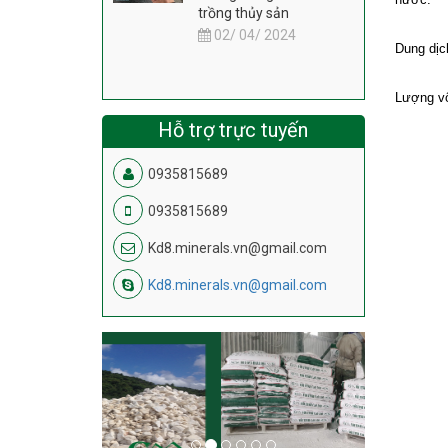
trồng thủy sản
02/ 04/ 2024
Dung dịc
Lượng vô
Hỗ trợ trực tuyến
0935815689
0935815689
Kd8.minerals.vn@gmail.com
Kd8.minerals.vn@gmail.com