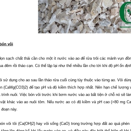
 bón vôi
dọn sạch chất thải cần cho một ít nước vào ao để rửa trôi các mảnh vụn đ
a đêm rồi tháo cạn. Có thể lặp lại như thế nhiều lần cho tới khi độ pH ổn đị
i sử dụng cho ao sau lần tháo rửa cuối cùng tùy thuộc vào từng ao. Vôi dùn
en (CaMg(CO3)2) để tạo pH và độ kiềm thích hợp nhất. Nên hạn chế lượng v
á trình nuôi. Việc bón vôi trước khi bơm nước vào ao bất tiện ở chỗ nó sẽ l
 vật khác vào ao nuôi tôm. Nếu nước ao có độ kiềm và pH cao (>80 mg CaC
i đoạn này.
bón vôi tôi (Ca(OH)2) hay vôi sống (CaO) trong trường hợp đất ao quá phèn 
tăng lên đáng kể khi lấy nước vào ao, và điều này đặc biệt thể hiện rõ k