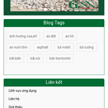
Blog Tags
ảnh hưởng của pH
ao đất
ao hồ
ao nuôi tôm
asphalt
bả matit
bả tường
bãi biển
bãi sỏi
bán bentonite
Liên kết
Lĩnh vực ứng dụng
Liên hệ
Giới thiệu