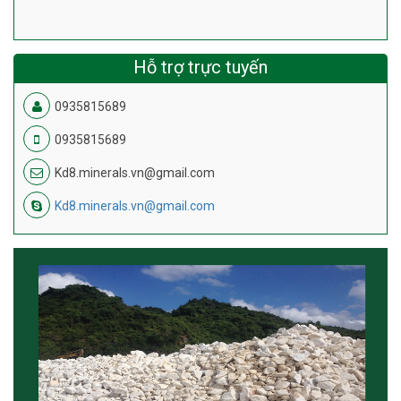
Hỗ trợ trực tuyến
0935815689
0935815689
Kd8.minerals.vn@gmail.com
Kd8.minerals.vn@gmail.com