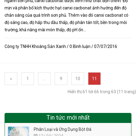
ngành sơn phủ, canxi cacbonat được xem như chất độn chính. Độ
mịn và phân bố kích thước hạt canxi cacbonat ảnh hưởng đến độ
chắn sáng của quá trình sơn phủ. Thêm vào đó canxi cacbonat có
độ sáng cao, độ hấp thu dầu thấp, độ phân tán tốt, bền trong môi
trường, khả năng mài mòn thấp, độ pH ổn...
Công ty TNHH Khoáng Sản Xanh / 0 Bình luận / 07/07/2016
«
1
...
9
10
11
Hiển thị 61 tới 66 trong 63 (11 trang)
Tin tức mới nhất
Phân Loại và Ứng Dụng Bột Đá
12/ 04/ 2024