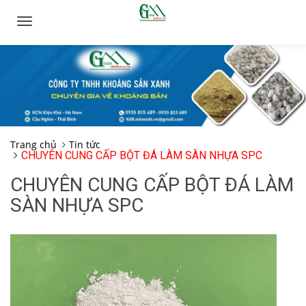
Toggle
navigation
Trang chủ
Tin tức
CHUYÊN CUNG CẤP BỘT ĐÁ LÀM SÀN NHỰA SPC
CHUYÊN CUNG CẤP BỘT ĐÁ LÀM
SÀN NHỰA SPC