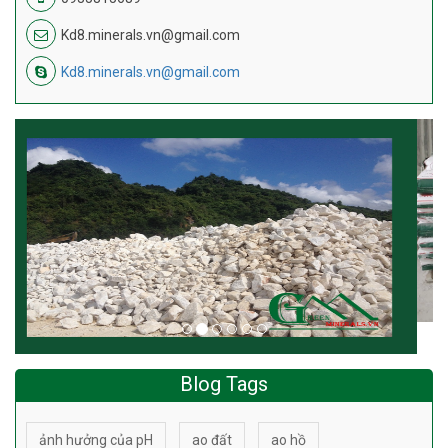
Kd8.minerals.vn@gmail.com
Kd8.minerals.vn@gmail.com
Blog Tags
ảnh hưởng của pH
ao đất
ao hồ