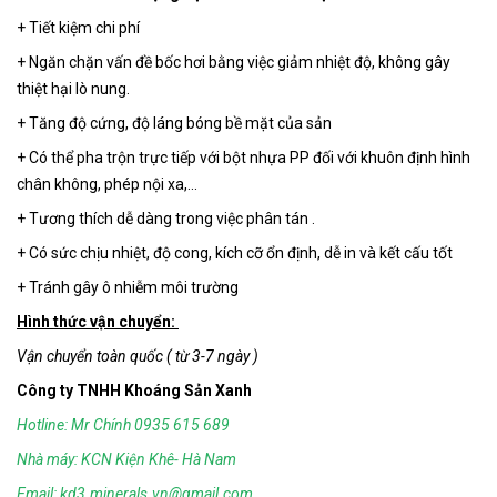
+ Tiết kiệm chi phí
+ Ngăn chặn vấn đề bốc hơi bằng việc giảm nhiệt độ, không gây
thiệt hại lò nung.
+ Tăng độ cứng, độ láng bóng bề mặt của sản
+ Có thể pha trộn trực tiếp với bột nhựa PP đối với khuôn định hình
chân không, phép nội xa,...
+ Tương thích dễ dàng trong việc phân tán .
+ Có sức chịu nhiệt, độ cong, kích cỡ ổn định, dễ in và kết cấu tốt
+ Tránh gây ô nhiễm môi trường
Hình thức vận chuyển:
Vận chuyển toàn quốc ( từ 3-7 ngày )
Công ty TNHH Khoáng Sản Xanh
Hotline: Mr Chính 0935 615 689
Nhà máy: KCN Kiện Khê- Hà Nam
Email: kd3.minerals.vn@gmail.com