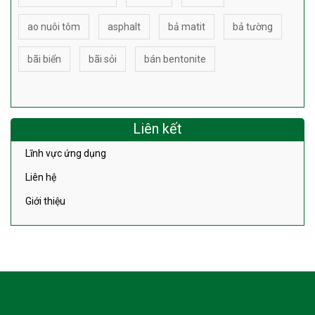
ao nuôi tôm
asphalt
bả matit
bả tường
bãi biển
bãi sỏi
bán bentonite
Liên kết
Lĩnh vực ứng dụng
Liên hệ
Giới thiệu