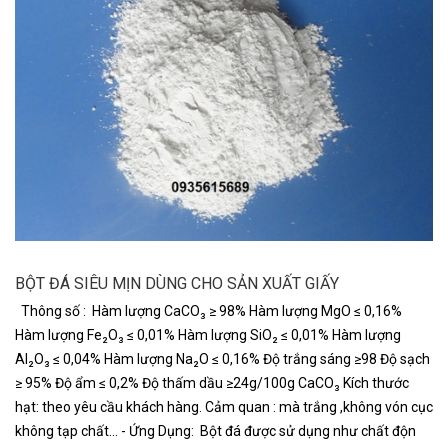
BỘT ĐÁ SIÊU MỊN DÙNG CHO SẢN XUẤT GIẤY
Thông số : Hàm lượng CaCO₃ ≥ 98% Hàm lượng MgO ≤ 0,16%
Hàm lượng Fe₂O₃ ≤ 0,01% Hàm lượng SiO₂ ≤ 0,01% Hàm lượng
Al₂O₃ ≤ 0,04% Hàm lượng Na₂O ≤ 0,16% Độ trắng sáng ≥98 Độ sạch
≥ 95% Độ ẩm ≤ 0,2% Độ thấm dầu ≥24g/100g CaCO₃ Kích thước
hạt: theo yêu cầu khách hàng. Cảm quan : mà trắng ,không vón cục
không tạp chất... - Ứng Dụng: Bột đá được sử dụng như chất độn