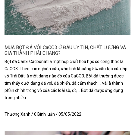
MUA BỘT ĐÁ VÔI CaCO3 Ở ĐÂU UY TÍN, CHẤT LƯỢNG VÀ
GIÁ THÀNH PHẢI CHĂNG?
Bột đá Canxi Cacbonat là một hợp chất hóa học có công thức là
CaCO3. Theo các nghiên cứu, ước tính khoảng 5% cấu tạo của lớp
vỏ Trái Đất là một dạng nào đó của CaCO3. Bột đá thường được
tìm thấy dưới dạng đá vôi, đá phiến, đá cẩm thạch,... và là thành
phần chính trong vỏ của các loài sò, ốc,... Bột đá được ứng dụng
trong nhiều...
Thương Xanh / 0 Bình luận / 05/05/2022