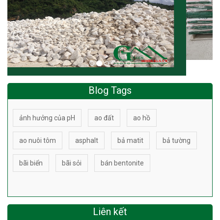
Blog Tags
ảnh hưởng của pH
ao đất
ao hồ
ao nuôi tôm
asphalt
bả matit
bả tường
bãi biển
bãi sỏi
bán bentonite
Liên kết
Lĩnh vực ứng dụng