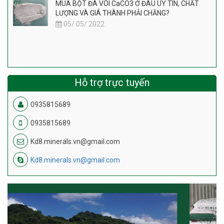
MUA BỘT ĐÁ VÔI CaCO3 Ở ĐÂU UY TÍN, CHẤT
LƯỢNG VÀ GIÁ THÀNH PHẢI CHĂNG?
05/ 05/ 2022
Hỗ trợ trực tuyến
0935815689
0935815689
Kd8.minerals.vn@gmail.com
Kd8.minerals.vn@gmail.com