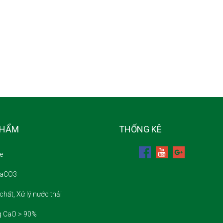
PHẨM
THỐNG KÊ
e
CaCO3
chất, Xử lý nước thải
g CaO > 90%