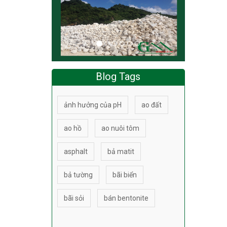
Blog Tags
ảnh hưởng của pH
ao đất
ao hồ
ao nuôi tôm
asphalt
bả matit
bả tường
bãi biển
bãi sỏi
bán bentonite