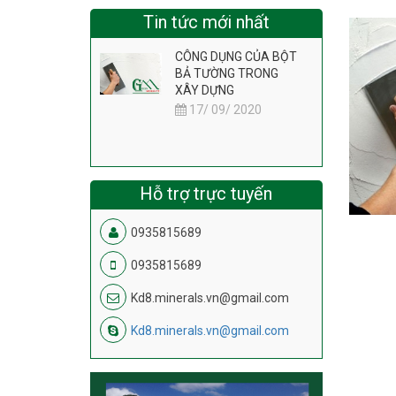
Tin tức mới nhất
CÔNG DỤNG CỦA BỘT
BẢ TƯỜNG TRONG
XÂY DỰNG
17/ 09/ 2020
Hỗ trợ trực tuyến
0935815689
0935815689
Kd8.minerals.vn@gmail.com
Kd8.minerals.vn@gmail.com