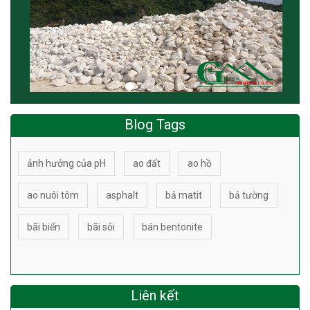
Blog Tags
ảnh hưởng của pH
ao đất
ao hồ
ao nuôi tôm
asphalt
bả matit
bả tường
bãi biển
bãi sỏi
bán bentonite
Liên kết