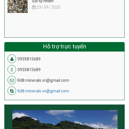
Sỏi tự nhiên
23/ 09/ 2020
Hỗ trợ trực tuyến
0935815689
0935815689
Kd8.minerals.vn@gmail.com
Kd8.minerals.vn@gmail.com