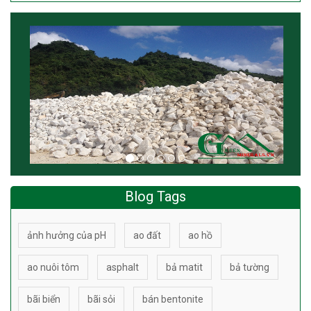
Blog Tags
ảnh hưởng của pH
ao đất
ao hồ
ao nuôi tôm
asphalt
bả matit
bả tường
bãi biển
bãi sỏi
bán bentonite