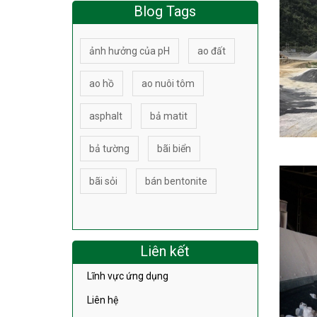
Blog Tags
ảnh hưởng của pH
ao đất
ao hồ
ao nuôi tôm
asphalt
bả matit
bả tường
bãi biển
bãi sỏi
bán bentonite
Liên kết
Lĩnh vực ứng dụng
Liên hệ