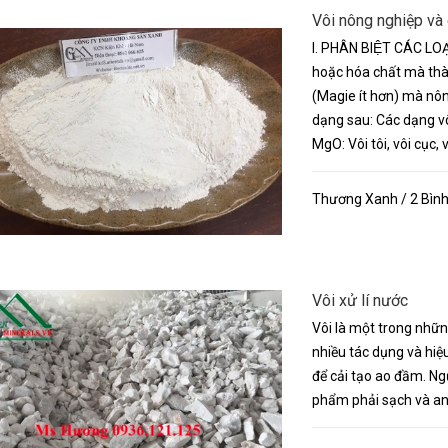
Vôi nông nghiệp và 
I. PHÂN BIỆT CÁC LO
hoặc hóa chất mà thà
(Magie ít hơn) mà nông
dạng sau: Các dạng vô
MgO: Vôi tôi, vôi cục,
Thương Xanh / 2 Bình
Vôi xử lí nước
Vôi là một trong nhữn
nhiều tác dụng và hiệ
để cải tạo ao đầm. Ng
phẩm phải sạch và an