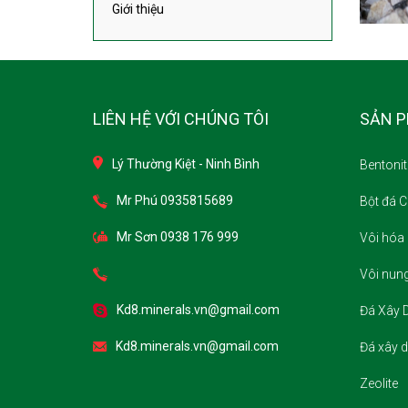
Giới thiệu
LIÊN HỆ VỚI CHÚNG TÔI
SẢN 
Lý Thường Kiệt - Ninh Bình
Bentonit
Mr Phú 0935815689
Bột đá 
Mr Sơn 0938 176 999
Vôi hóa 
Vôi nun
Kd8.minerals.vn@gmail.com
Đá Xây D
Kd8.minerals.vn@gmail.com
Đá xây d
Zeolite