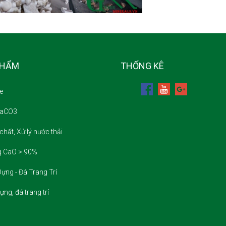
PHẨM
THỐNG KÊ
e
CaCO3
chất, Xử lý nước thải
g CaO > 90%
ựng - Đá Trang Trí
ựng, đá trang trí