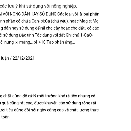
các lưu ý khi sử dụng vôi nông nghiệp.
ẠI VÔI NÔNG DÂN HAY SỬ DỤNG Các loại vôi là loại phân
nh phần có chứa Can- xi:Ca (chủ yếu), hoặc Magie: Mg
 dân hay sử dụng để rải cho cây hoặc cho đất ; có các
i sử dụng Đặc tính Tác dụng với đất Ghi chú 1-CaO-
 vôi nung, xi măng,.. pH>10 Tạo phản ứng...
 luận / 22/12/2021
g chất dùng để xử lý môi trường khá rẻ tiền nhưng có
u quả cũng rất cao, được khuyến cáo sử dụng rộng rải
ười tiêu dùng đòi hỏi ngày càng cao về chất lượng thực
 toàn