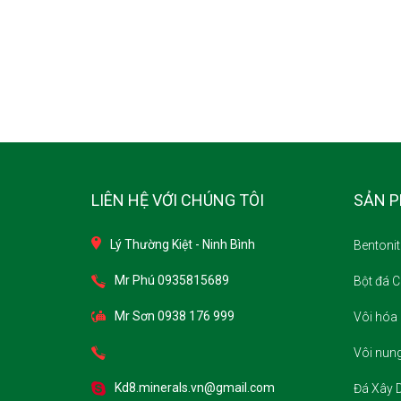
LIÊN HỆ VỚI CHÚNG TÔI
SẢN 
Lý Thường Kiệt - Ninh Bình
Bentonit
Mr Phú 0935815689
Bột đá 
Mr Sơn 0938 176 999
Vôi hóa 
Vôi nun
Kd8.minerals.vn@gmail.com
Đá Xây D