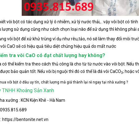
ết vôi bột có tác dụng xử lý ô nhiễm, xử lý nước thải,.. vậy vôi bột có tính
u lượng sử dụng cũng như cách chọn loại nào để sử dụng thì không phải a
ụng vôi bột để xử khử trùng ví dụ như rêu,tảo, nó sẽ làm thay đổi môi trư
vôi CaO sẽ có hiệu quả tiêu diệt chúng hiệu quả do mất nước
iểm tra vôi CaO có đạt chất lượng hay không?
 có thể kiểm tra theo cách thủ công là cho từ từ nước vào vôi bột. Nếu t
được bảo quản tốt. Nếu vôi bị nguội thì đó có thể là đá vôi CaCO
; hoặc v
3
ua vôi bột ở đâu uy tín, chất lượng mà giá thành lại rẻ ngay tại nhà xưởng ?
y TNHH Khoáng Sản Xanh
nha xưởng : KCN Kiện Khê - Hà Nam
: 0935.815.689
: https://bentonite.net.vn