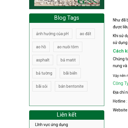
Blog Tags
Như đã bi
được liề
ảnh hưởng của pH
ao đất
Khi sử d
sử dụng 
ao hồ
ao nuôi tôm
Cách k
Chúng ta
asphalt
bả matit
nung và 
bả tường
bãi biển
Vậy nên m
Công T
bãi sỏi
bán bentonite
Địa chỉ 
Hotline 
Website 
Liên kết
Lĩnh vực ứng dụng