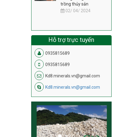
trồng thủy sản
02/ 04/ 2024
Hỗ trợ trực tuyến
0935815689
0935815689
Kd8.minerals.vn@gmail.com
Kd8.minerals.vn@gmail.com