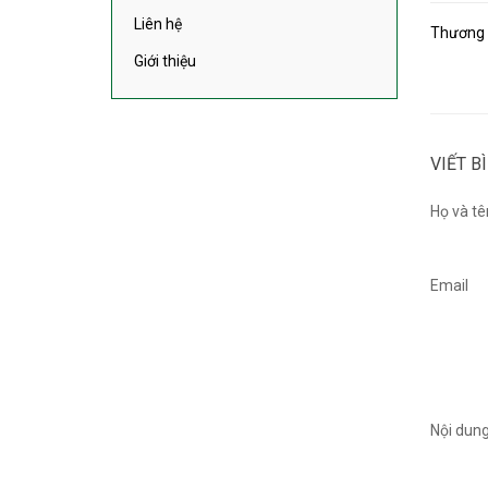
Liên hệ
Thương X
Giới thiệu
VIẾT B
Họ và tê
Email
Nội dun