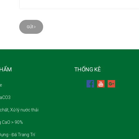
GỬI
PHẨM
THỐNG KÊ
e
CaCO3
chất, Xử lý nước thải
g CaO > 90%
ựng - Đá Trang Trí