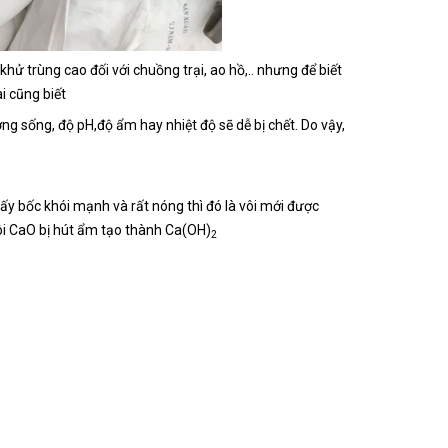
 khử trùng cao đối với chuồng trại, ao hồ,.. nhưng để biết
i cũng biết
ờng sống, độ pH,độ ẩm hay nhiệt độ sẽ dễ bị chết. Do vậy,
hấy bốc khói mạnh và rất nóng thì đó là vôi mới được
ôi CaO bị hút ẩm tạo thành Ca(OH)
2