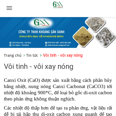
Toggle
navigation
Trang chủ
Tin tức
Vôi tinh - vôi xay nóng
Vôi tinh - vôi xay nóng
Canxi Oxit (CaO) được sản xuất bằng cách phân hủy
bằng nhiệt, nung nóng Canxi Cacbonat (CaCO3) tới
nhiệt độ khoảng 900*C, để loại bỏ gốc di-oxit cacbon
theo phản ứng không thuận nghịch.
Các nhiệt độ thấp hơn để tạo ra phản ứng, vật liệu rất
dễ bị tái hấp thu di-oxit cacbon xung quanh để tạo