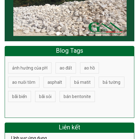
Blog Tags
ảnh hưởng của pH
ao đất
ao hồ
ao nuôi tôm
asphalt
bả matit
bả tường
bãi biển
bãi sỏi
bán bentonite
Liên kết
Lĩnh vực ứng dụng
Liên hệ