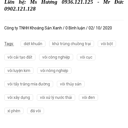
Liên hệ: Ms Hương 0936.121.125 - Mr Đức
0902.121.128
Công ty TNHH Khoáng Sản Xanh / 0 Bình luận / 02/ 10/ 2020
Tags:
diệt khuẩn
khử trùng chuồng trại
vôi bột
vôi cải tạo đất
vôi công nghiệp
vôi cục
vôi luyện kim
vôi nông nghiệp
vôi tẩy trắng mía đường
vôi thủy sản
vôi xây dựng
vôi xử lý nước thải
vôi đen
xì phèn
đá vôi