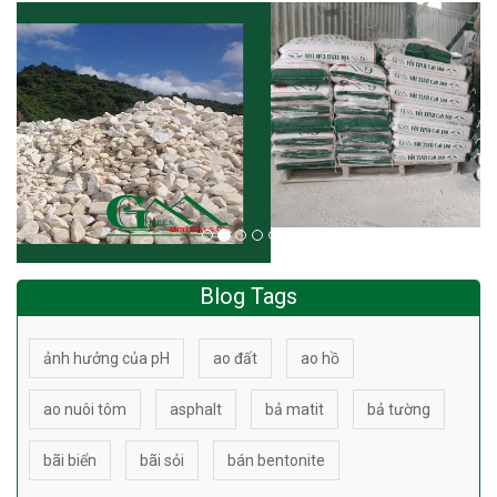
Blog Tags
ảnh hưởng của pH
ao đất
ao hồ
ao nuôi tôm
asphalt
bả matit
bả tường
bãi biển
bãi sỏi
bán bentonite