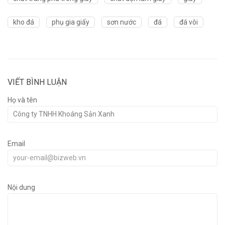
kho đá
phụ gia giấy
sơn nước
đá
đá vôi
VIẾT BÌNH LUẬN
Họ và tên
Email
Nội dung