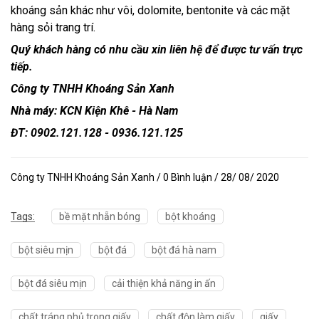
khoáng sản khác như vôi, dolomite, bentonite và các mặt
hàng sỏi trang trí.
Quý khách hàng có nhu cầu xin liên hệ để được tư vấn trực
tiếp.
Công ty TNHH Khoáng Sản Xanh
Nhà máy: KCN Kiện Khê - Hà Nam
ĐT: 0902.121.128 - 0936.121.125
Công ty TNHH Khoáng Sản Xanh / 0 Bình luận / 28/ 08/ 2020
Tags:
bề mặt nhẵn bóng
bột khoáng
bột siêu mịn
bột đá
bột đá hà nam
bột đá siêu mịn
cải thiện khả năng in ấn
chất tráng phủ trong giấy
chất độn làm giấy
giấy