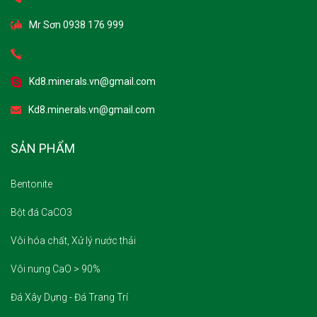
Mr Sơn 0938 176 999
Kd8.minerals.vn@gmail.com
Kd8.minerals.vn@gmail.com
SẢN PHẨM
Bentonite
Bột đá CaCO3
Vôi hóa chất, Xử lý nước thải
Vôi nung CaO > 90%
Đá Xây Dựng - Đá Trang Trí
Đá xây dựng, đá trang trí