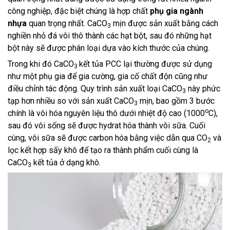
công nghiệp, đặc biệt chúng là hợp chất
phụ gia ngành
nhựa
quan trọng nhất. CaCO
mịn được sản xuất bằng cách
3
nghiền nhỏ đá vôi thô thành các hạt bột, sau đó những hạt
bột này sẽ được phân loại dựa vào kích thước của chúng.
Trong khi đó CaCO
kết tủa PCC lại thường được sử dụng
3
như một phụ gia để gia cường, gia cố chất độn cũng như
điều chỉnh tác động. Quy trình sản xuất loại CaCO
này phức
3
tạp hơn nhiều so với sản xuất CaCO
mịn, bao gồm 3 bước
3
o
chính là vôi hóa nguyên liệu thô dưới nhiệt độ cao (1000
C),
sau đó vôi sống sẽ được hydrat hóa thành vôi sữa. Cuối
cùng, vôi sữa sẽ được carbon hóa bằng việc dẫn qua CO
và
2
lọc kết hợp sấy khô để tạo ra thành phẩm cuối cùng là
CaCO
kết tủa ở dạng khô.
3