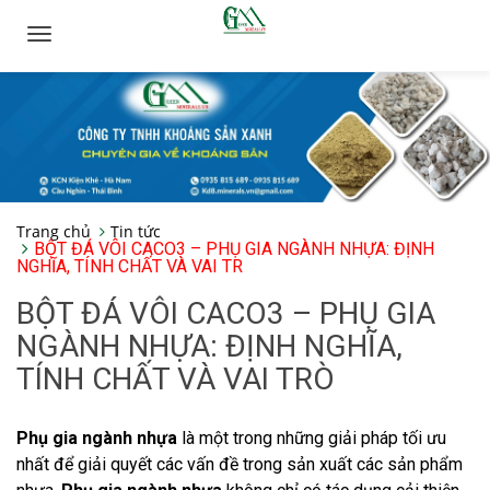
Toggle
navigation
Trang chủ
Tin tức
BỘT ĐÁ VÔI CACO3 – PHỤ GIA NGÀNH NHỰA: ĐỊNH
NGHĨA, TÍNH CHẤT VÀ VAI TR
BỘT ĐÁ VÔI CACO3 – PHỤ GIA
NGÀNH NHỰA: ĐỊNH NGHĨA,
TÍNH CHẤT VÀ VAI TRÒ
Phụ gia ngành nhựa
là một trong những giải pháp tối ưu
nhất để giải quyết các vấn đề trong sản xuất các sản phẩm