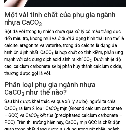
Một vài tính chất của phụ gia ngành
nhựa CaCO
3
Bột đá vôi trong tự nhiên chưa qua xử lý có màu trắng đục
đến màu tro, không mùi và ở dưới 3 dạng hình thái tinh thể là
calcite, aragonite và vaterite, trong đó calcite là dạng đa
hình ổn định nhất. CaCO
là hợp chất có tính kiềm, phản ứng
3
mạnh với các dung dịch acid sinh ra khí CO
. Dưới nhiệt độ
2
cao, calcium carbonate sẽ bị phân hủy thành calcium oxide,
thường được gọi là vôi.
Phân loại phụ gia ngành nhựa
CaCO
như thế nào?
3
Sau khi được khai thác và qua xử lý sơ bộ, người ta chia
CaCO
ra làm 2 loại: CaCO
mịn (Ground calcium carbonate
3
3
– GCC) và CaCO
kết tủa (precipitated calcium carbonate –
3
PCC). Trên thị trường hiện nay, CaCO
mịn GCC là chất độn
3
quan trọng nhất đang được sử dụng trong rất nhiều ngành