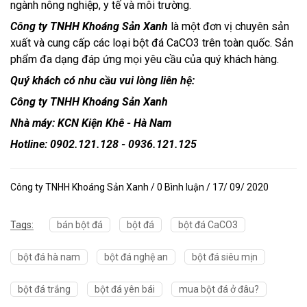
ngành nông nghiệp, y tế và môi trường.
Công ty TNHH Khoáng Sản Xanh
là một đơn vị chuyên sản
xuất và cung cấp các loại bột đá CaCO3 trên toàn quốc. Sản
phẩm đa dạng đáp ứng mọi yêu cầu của quý khách hàng.
Quý khách có nhu cầu vui lòng liên hệ:
Công ty TNHH Khoáng Sản Xanh
Nhà máy: KCN Kiện Khê - Hà Nam
Hotline: 0902.121.128 - 0936.121.125
Công ty TNHH Khoáng Sản Xanh / 0 Bình luận / 17/ 09/ 2020
Tags:
bán bột đá
bột đá
bột đá CaCO3
bột đá hà nam
bột đá nghệ an
bột đá siêu mịn
bột đá trắng
bột đá yên bái
mua bột đá ở đâu?