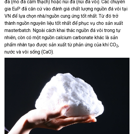
đá (mỏ đá cẩm thạch) hoặc núi đá (núi đá vôi). Các chuyên
gia EuP đã căn cứ vào đánh giá chất lượng nguồn đá vôi tại
VN để lựa chọn nhà/nguồn cung ứng tốt nhất. Từ đó trở
thành nguồn nguyên liệu tốt nhất để phục vụ cho sản xuất
masterbatch. Ngoài cách khai thác nguồn đá vôi trong tự
nhiên, còn có một nguồn calcium carbonate khác là sản
phẩm nhân tạo được sản xuất từ phản ứng của khí CO
,
2
nước và vôi sống (CaO).