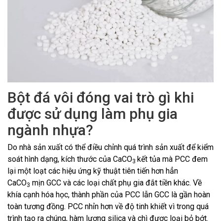
Bột đá vôi đóng vai trò gì khi
được sử dụng làm phụ gia
ngành nhựa?
Do nhà sản xuất có thể điều chỉnh quá trình sản xuất để kiểm
soát hình dạng, kích thước của CaCO
kết tủa mà PCC đem
3
lại một loạt các hiệu ứng kỹ thuật tiên tiến hơn hẳn
CaCO
mịn GCC và các loại chất phụ gia đắt tiền khác. Về
3
khía cạnh hóa học, thành phần của PCC lẫn GCC là gần hoàn
toàn tương đồng. PCC nhỉn hơn về độ tinh khiết vì trong quá
trình tạo ra chúng, hàm lượng silica và chì được loại bỏ bớt.