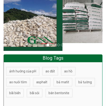
Blog Tags
ảnh hưởng của pH
ao đất
ao hồ
ao nuôi tôm
asphalt
bả matit
bả tường
bãi biển
bãi sỏi
bán bentonite