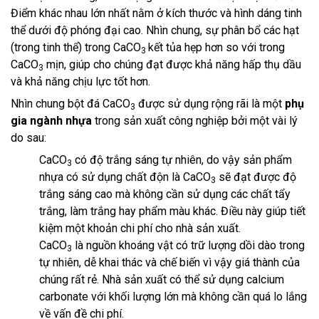
Điểm khác nhau lớn nhất nằm ở kích thước và hình dáng tinh
thể dưới độ phóng đại cao. Nhìn chung, sự phân bổ các hạt
(trong tinh thể) trong CaCO
kết tủa hẹp hơn so với trong
3
CaCO
mịn, giúp cho chúng đạt được khả năng hấp thụ dầu
3
và khả năng chịu lực tốt hơn.
Nhìn chung bột đá CaCO
được sử dụng rộng rãi là một
phụ
3
gia ngành nhựa
trong sản xuất công nghiệp bởi một vài lý
do sau:
CaCO
có độ trắng sáng tự nhiên, do vậy sản phẩm
3
nhựa có sử dụng chất độn là CaCO
sẽ đạt được độ
3
trắng sáng cao mà không cần sử dụng các chất tẩy
trắng, làm trắng hay phẩm màu khác. Điều này giúp tiết
kiệm một khoản chi phí cho nhà sản xuất.
CaCO
là nguồn khoáng vật có trữ lượng dồi dào trong
3
tự nhiên, dễ khai thác và chế biến vì vậy giá thành của
chúng rất rẻ. Nhà sản xuất có thể sử dụng calcium
carbonate với khối lượng lớn mà không cần quá lo lắng
về vấn đề chi phí.