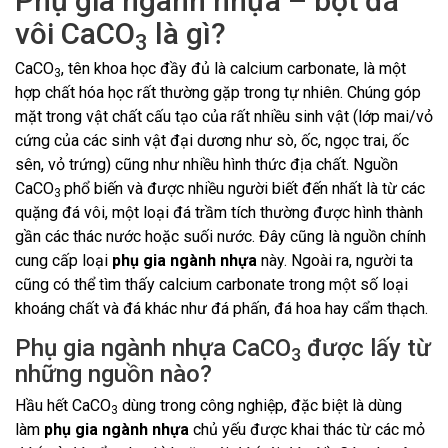
Phụ gia ngành nhựa – bột đá
vôi CaCO
là gì?
3
CaCO
, tên khoa học đầy đủ là calcium carbonate, là một
3
hợp chất hóa học rất thường gặp trong tự nhiên. Chúng góp
mặt trong vật chất cấu tạo của rất nhiều sinh vật (lớp mai/vỏ
cứng của các sinh vật đại dương như sò, ốc, ngọc trai, ốc
sên, vỏ trứng) cũng như nhiều hình thức địa chất. Nguồn
CaCO
phổ biến và được nhiều người biết đến nhất là từ các
3
quặng đá vôi, một loại đá trầm tích thường được hình thành
gần các thác nước hoặc suối nước. Đây cũng là nguồn chính
cung cấp loại
phụ gia ngành nhựa
này. Ngoài ra, người ta
cũng có thể tìm thấy calcium carbonate trong một số loại
khoáng chất và đá khác như đá phấn, đá hoa hay cẩm thạch.
Phụ gia ngành nhựa CaCO
được lấy từ
3
những nguồn nào?
Hầu hết CaCO
dùng trong công nghiệp, đặc biệt là dùng
3
làm
phụ gia ngành nhựa
chủ yếu được khai thác từ các mỏ