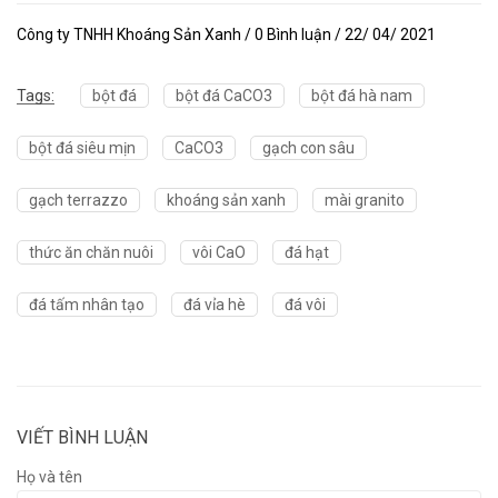
Công ty TNHH Khoáng Sản Xanh / 0 Bình luận / 22/ 04/ 2021
Tags:
bột đá
bột đá CaCO3
bột đá hà nam
bột đá siêu mịn
CaCO3
gạch con sâu
gạch terrazzo
khoáng sản xanh
mài granito
thức ăn chăn nuôi
vôi CaO
đá hạt
đá tấm nhân tạo
đá vỉa hè
đá vôi
VIẾT BÌNH LUẬN
Họ và tên