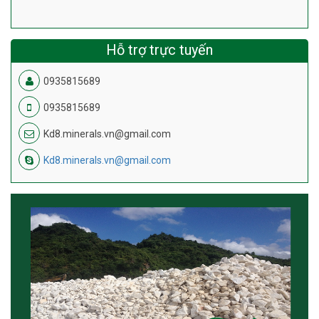
Hỗ trợ trực tuyến
0935815689
0935815689
Kd8.minerals.vn@gmail.com
Kd8.minerals.vn@gmail.com