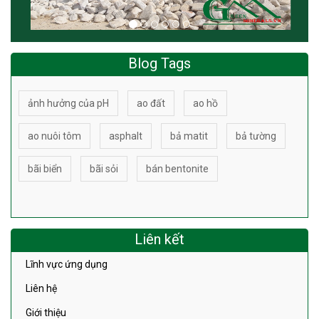
Blog Tags
ảnh hưởng của pH
ao đất
ao hồ
ao nuôi tôm
asphalt
bả matit
bả tường
bãi biển
bãi sỏi
bán bentonite
Liên kết
Lĩnh vực ứng dụng
Liên hệ
Giới thiệu